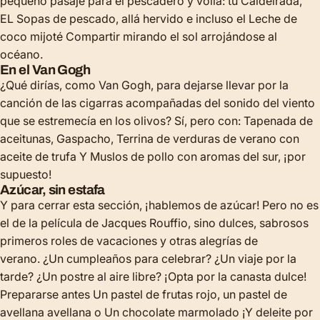
pequeño pasaje para el pescadero y voila: tu
Caldeirada
,
EL
Sopas de pescado
, allá
hervido
e incluso el
Leche de
coco mijoté
Compartir mirando el sol arrojándose al
océano.
En el Van Gogh
¿Qué dirías, como Van Gogh, para dejarse llevar por la
canción de las cigarras acompañadas del sonido del viento
que se estremecía en los olivos? Sí, pero con:
Tapenada de
aceitunas
,
Gaspacho
,
Terrina de verduras de verano con
aceite de trufa
Y
Muslos de pollo con aromas del sur
, ¡por
supuesto!
Azúcar, sin estafa
Y para cerrar esta sección, ¡hablemos de azúcar! Pero no es
el de la película de Jacques Rouffio, sino dulces, sabrosos
primeros roles de vacaciones y otras alegrías de
verano. ¿Un cumpleaños para celebrar? ¿Un viaje por la
tarde? ¿Un postre al aire libre? ¡Opta por la canasta dulce!
Prepararse antes
Un pastel de frutas rojo
,
un pastel de
avellana avellana
o
Un chocolate marmolado
¡Y deleite por