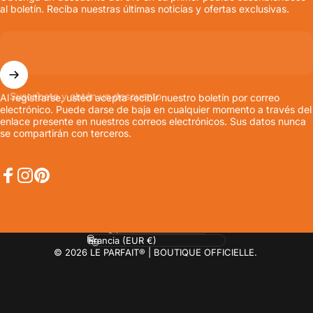
al boletín. Reciba nuestras últimas noticias y ofertas exclusivas.
Suscríbete y obtén un descuento
Al registrarse, usted acepta recibir nuestro boletín por correo
electrónico. Puede darse de baja en cualquier momento a través del
enlace presente en nuestros correos electrónicos. Sus datos nunca
se compartirán con terceros.
Facebook
Instagram
Pinterest
Idioma
País/región
© 2026 LE PARFAIT® | BOUTIQUE OFFICIELLE.