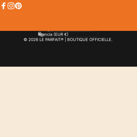
Facebook
Instagram
Pinterest
Idioma
País/región
© 2026 LE PARFAIT® | BOUTIQUE OFFICIELLE.