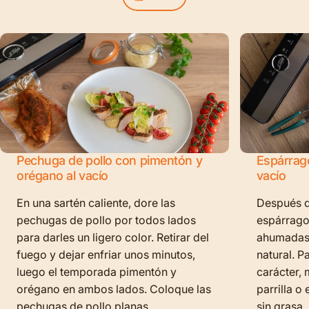
Pechuga de pollo con pimentón y
Espárrag
orégano al vacío
vacío
En una sartén caliente, dore las
Después de
pechugas de pollo por todos lados
espárragos
para darles un ligero color. Retirar del
ahumadas 
fuego y dejar enfriar unos minutos,
natural.
Pa
luego el temporada pimentón y
carácter, 
orégano en ambos lados. Coloque las
parrilla o
pechugas de pollo planas
sin grasa,