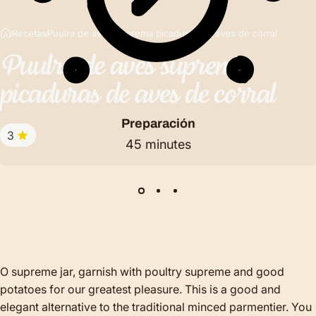
Recetas
Puulra de aves suprema picaduras de aves de corral
Puulra
de
aves
suprema
picaduras
de
aves
de
corral
Preparación
3
45 minutes
O supreme jar, garnish with poultry supreme and good
potatoes for our greatest pleasure. This is a good and
elegant alternative to the traditional minced parmentier. You