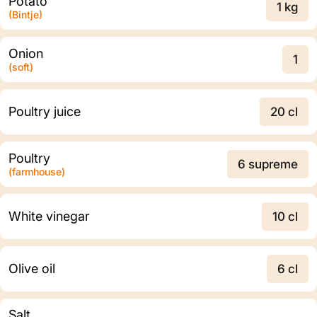
Potato
1 kg
(Bintje)
Onion
1
(soft)
Poultry juice
20 cl
Poultry
6 supreme
(farmhouse)
White vinegar
10 cl
Olive oil
6 cl
Salt