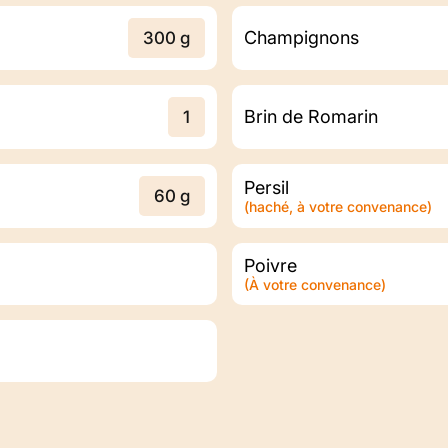
Champignons
300 g
Brin de Romarin
1
Persil
60 g
(haché, à votre convenance)
Poivre
(À votre convenance)