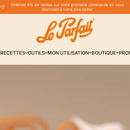
Diaporama Pause
Obtenez 5% de remise sur votre première commande en vous
abonnant à notre newsletter
LE PARFAIT® | BOUTIQUE OFFICIELLE
RECETTES
OUTILS
MON UTILISATION
BOUTIQUE
PRO
RECETTES
OUTILS
MON UTILISATION
BOUTIQUE
PRO