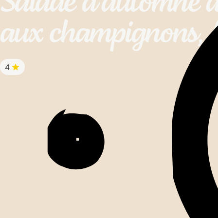
Salade
d'automne
aux
champignons,
4