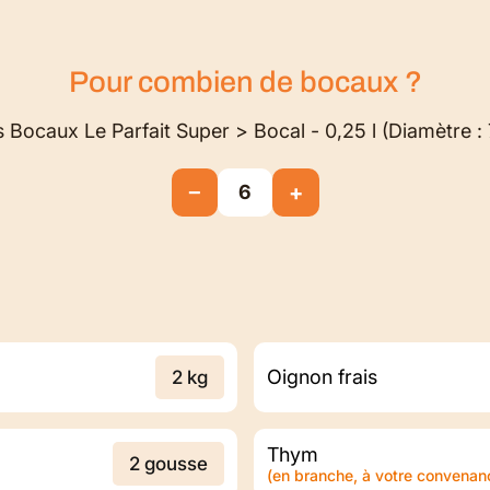
Pour combien de
bocaux
?
 Bocaux Le Parfait Super > Bocal - 0,25 l (Diamètre :
−
+
6
Oignon frais
2 kg
Thym
2 gousse
(en branche, à votre convenan