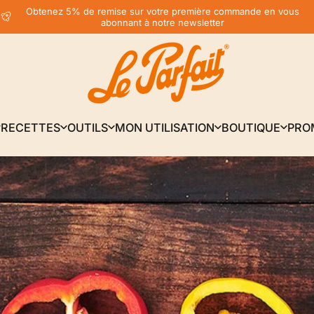
Diaporama Pause
Obtenez 5% de remise sur votre première commande en vous
abonnant à notre newsletter
LE PARFAIT® | BOUTIQUE OFFICIELLE
RECETTES
OUTILS
MON UTILISATION
BOUTIQUE
PRO
RECETTES
OUTILS
MON UTILISATION
BOUTIQUE
PRO