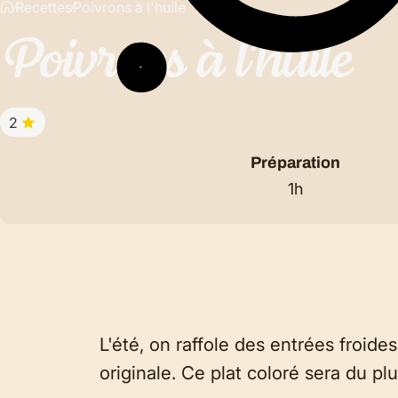
Recettes
Poivrons à l'huile
Poivrons
à
l'huile
2
Préparation
1h
L'été, on raffole des entrées froide
originale. Ce plat coloré sera du plu