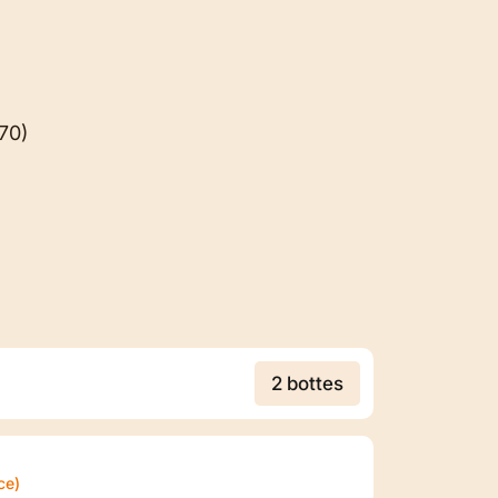
 70)
2 bottes
ce)