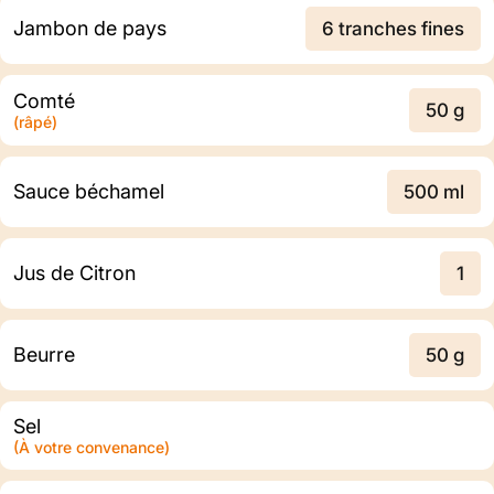
Jambon de pays
6 tranches fines
Comté
50 g
(râpé)
Sauce béchamel
500 ml
Jus de Citron
1
Beurre
50 g
Sel
(À votre convenance)