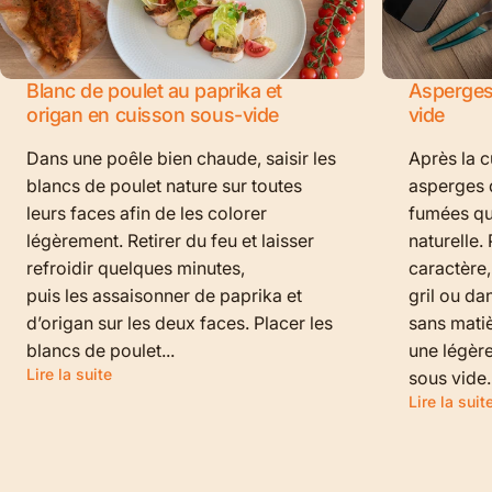
Blanc de poulet au paprika et
Asperges
origan en cuisson sous-vide
vide
Dans une poêle bien chaude, saisir les
Après la c
blancs de poulet nature sur toutes
asperges d
leurs faces afin de les colorer
fumées qui
légèrement. Retirer du feu et laisser
naturelle.
refroidir quelques minutes,
caractère,
puis les assaisonner de paprika et
gril ou da
d’origan sur les deux faces. Placer les
sans matiè
blancs de poulet...
une légère
Lire la suite
sous vide.
Lire la suit