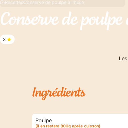
Recettes
Conserve de poulpe à l'huile
Conserve
de
poulpe
3
Les
Ingrédients
Poulpe
(il en restera 800g après cuisson)