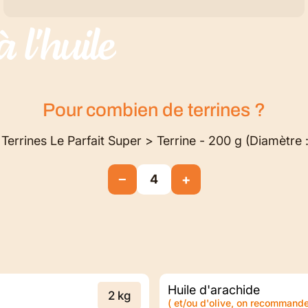
à
l'huile
Pour combien de
terrines
?
 Terrines Le Parfait Super > Terrine - 200 g (Diamètre :
−
+
4
Huile d'arachide
2 kg
( et/ou d'olive, on recommand