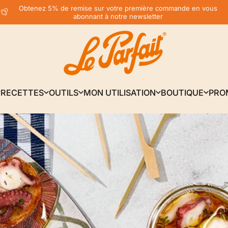
Diaporama Pause
Obtenez 5% de remise sur votre première commande en vous
abonnant à notre newsletter
LE PARFAIT® | BOUTIQUE OFFICIELLE
RECETTES
OUTILS
MON UTILISATION
BOUTIQUE
PRO
RECETTES
OUTILS
MON UTILISATION
BOUTIQUE
PRO