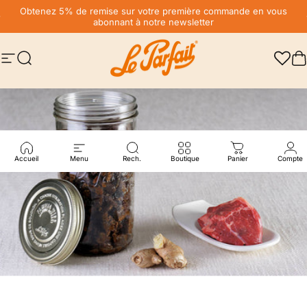
Passer au contenu
Diaporama Pause
Obtenez 5% de remise sur votre première commande en vous
abonnant à notre newsletter
Navigation
Rechercher
LE PARFAIT® | BOUTIQUE OFFICIELLE
P
Accueil
Menu
Rech.
Boutique
Panier
Compte