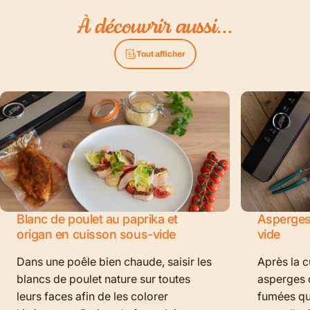
À
découvrir
aussi...
Tout afficher
Blanc de poulet au paprika et
Asperges
origan en cuisson sous-vide
vide
Dans une poêle bien chaude, saisir les
Après la c
blancs de poulet nature sur toutes
asperges d
leurs faces afin de les colorer
fumées qui