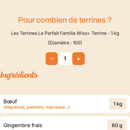
Pour combien de
terrines
?
Les Terrines Le Parfait Familia Wiss> Terrine - 1 kg
(Diamètre : 100)
−
+
1
Ingrédients
Bœuf
1 kg
(dégraissé, palerons, macreuse...)
Gingembre frais
60 g