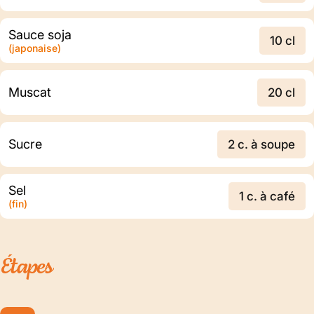
Sauce soja
10 cl
(japonaise)
Muscat
20 cl
Sucre
2 c. à soupe
Sel
1 c. à café
(fin)
Étapes