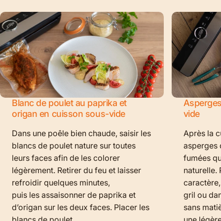
Blanc de poulet au paprika et
Asperges
origan en cuisson sous-vide
vide
Dans une poêle bien chaude, saisir les
Après la c
blancs de poulet nature sur toutes
asperges d
leurs faces afin de les colorer
fumées qui
légèrement. Retirer du feu et laisser
naturelle.
refroidir quelques minutes,
caractère,
puis les assaisonner de paprika et
gril ou da
d’origan sur les deux faces. Placer les
sans matiè
blancs de poulet...
une légère